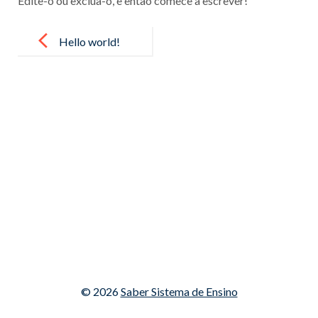
Edite-o ou exclua-o, e então comece a escrever!
Post
navigation
Hello world!
© 2026
Saber Sistema de Ensino