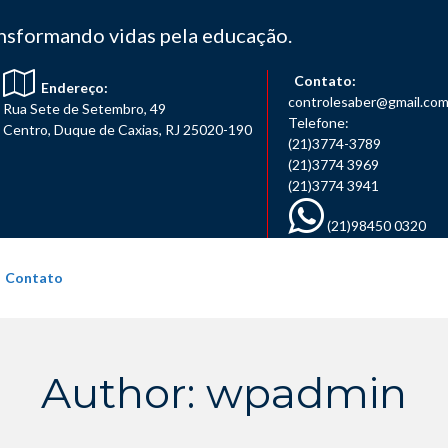
nsformando vidas pela educação.
Contato:
Endereço:
controlesaber@gmail.co
Rua Sete de Setembro, 49
Telefone:
Centro, Duque de Caxias, RJ 25020-190
(21)3774-3789
(21)3774 3969
(21)3774 3941
(21)98450 0320
Contato
Author: wpadmin