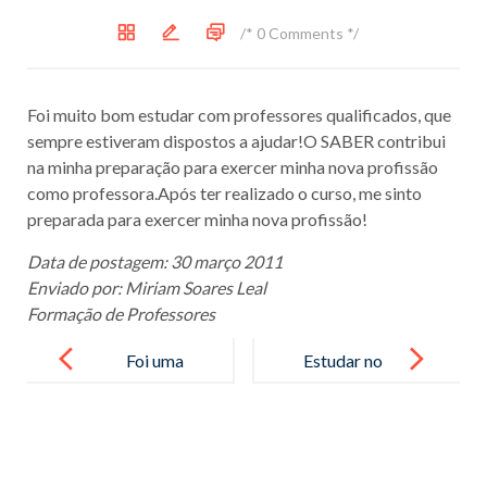
/*
0 Comments
*/
Foi muito bom estudar com professores qualificados, que
sempre estiveram dispostos a ajudar!O SABER contribui
na minha preparação para exercer minha nova profissão
como professora.Após ter realizado o curso, me sinto
preparada para exercer minha nova profissão!
Data de postagem: 30 março 2011
Enviado por: Miriam Soares Leal
Formação de Professores
Post
navigation
Foi uma
Estudar no
experiência
SABER para
muito
mim foi uma
gratificante e
etapa …