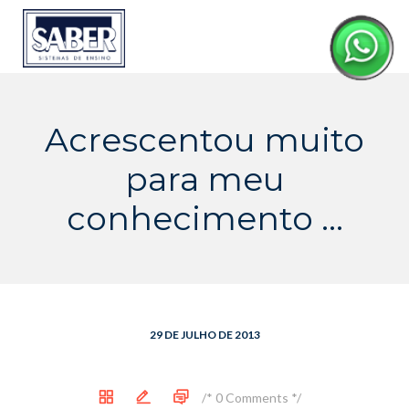
Skip
to
content
Acrescentou muito
para meu
conhecimento …
29 DE JULHO DE 2013
/*
0 Comments
*/